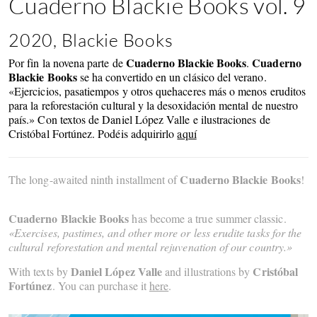
Cuaderno Blackie Books vol. 9
2020, Blackie Books
Cuaderno Blackie Books
Cuaderno
Por fin la novena parte de
.
Blackie Books
se ha convertido en un clásico del verano.
«Ejercicios, pasatiempos y otros quehaceres más o menos eruditos
para la reforestación cultural y la desoxidación mental de nuestro
país.» Con textos de Daniel López Valle e ilustraciones de
Cristóbal Fortúnez. Podéis adquirirlo
aquí
Cuaderno Blackie Books
The long-awaited ninth installment of
!
Cuaderno Blackie Books
has become a true summer classic.
«Exercises, pastimes, and other more or less erudite tasks for the
cultural reforestation and mental rejuvenation of our country.»
Daniel López Valle
Cristóbal
With texts by
and illustrations by
Fortúnez
.
You can purchase it
here
.